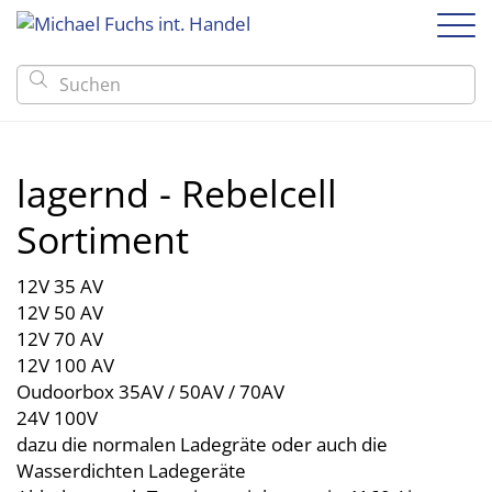

Boote
Anhänger
GFK und PE-Boote
Motoren
lagernd - Rebelcell
Anhänger ungebremst
Alu-Boote
Zubehör
Anhänger gebremst
Immobilien am See
Sortiment
Schlauch-Boote
Boots-Zubehör
Marine
Kontakt & Anfahrt
Trailer-Zubehör
Kajaks
Echolote
Linder
12V 35 AV
Kanus
Trailer-Zubehör
VIZION
12V 50 AV
Boots-Zubehör
BREMA Aluboote
12V 70 AV
Echolote
Alumacraft
12V 100 AV
Oudoorbox 35AV / 50AV / 70AV
Alaska boats
24V 100V
Selbstlenzende Aluboote
dazu die normalen Ladegräte oder auch die
Wasserdichten Ladegeräte