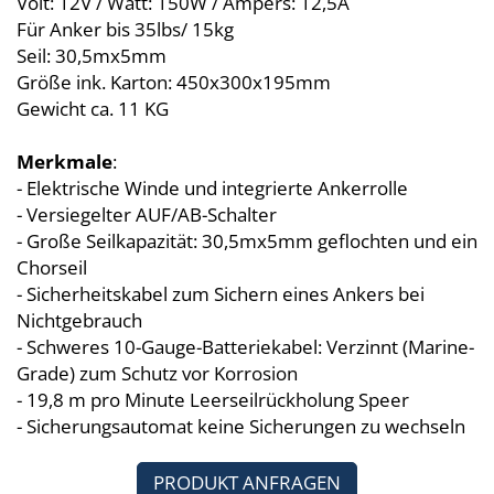
Volt: 12V / Watt: 150W / Ampers: 12,5A
Selbstlenzende Aluboote
Für Anker bis 35lbs/ 15kg
Seil: 30,5mx5mm
Größe ink. Karton: 450x300x195mm
Gewicht ca. 11 KG
Merkmale
:
- Elektrische Winde und integrierte Ankerrolle
- Versiegelter AUF/AB-Schalter
- Große Seilkapazität: 30,5mx5mm geflochten und ein
Chorseil
- Sicherheitskabel zum Sichern eines Ankers bei
Nichtgebrauch
- Schweres 10-Gauge-Batteriekabel: Verzinnt (Marine-
Grade) zum Schutz vor Korrosion
- 19,8 m pro Minute Leerseilrückholung Speer
- Sicherungsautomat keine Sicherungen zu wechseln
PRODUKT ANFRAGEN