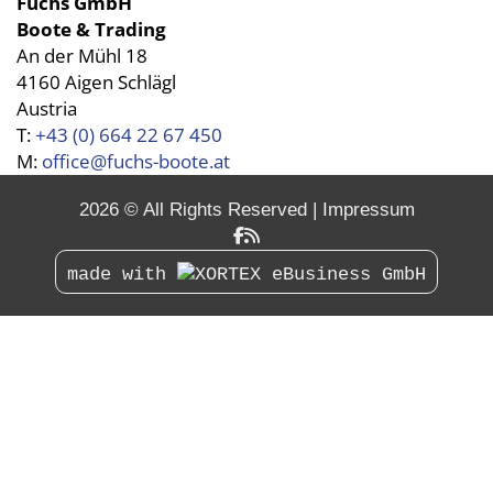
Fuchs GmbH
Boote & Trading
An der Mühl 18
4160 Aigen Schlägl
Austria
T:
+43 (0) 664 22 67 450
M:
office@fuchs-boote.at
2026 © All Rights Reserved
Impressum
made with