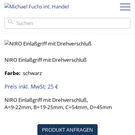

Boote
Anhänger
GFK und PE-Boote
Motoren
Anhänger ungebremst
Alu-Boote
Zubehör
Anhänger gebremst
NIRO Einlaßgriff mit Drehverschluß
Immobilien am See
Schlauch-Boote
Boots-Zubehör
Marine
Kontakt & Anfahrt
Trailer-Zubehör
Kajaks
Echolote
Linder
Farbe:
schwarz
Kanus
Trailer-Zubehör
VIZION
Preis inkl. MwSt: 25 €
Boots-Zubehör
BREMA Aluboote
Echolote
Alumacraft
NIRO Einlaßgriff mit Drehverschluß,
A=9-22mm, B=19-25mm, C=54mm, D=45mm
Alaska boats
Selbstlenzende Aluboote
PRODUKT ANFRAGEN