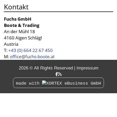
Kontakt
Fuchs GmbH
Boote & Trading
An der Mühl 18
4160 Aigen Schlägl
Austria
T:
+43 (0) 664 22 67 450
M:
office@fuchs-boote.at
2026 © All Rights Reserved
Impressum
made with